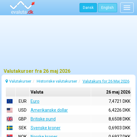
Dansk
English
Togg
navig
Valutakurser fra 26 maj 2026
Valutakurser
Historiske valutakurser
Valutakurs for 26 Maj 2026
Valuta
26 maj 2026
EUR
Euro
7,4721 DKK
USD
Amerikanske dollar
6,4226 DKK
GBP
Britiske pund
8,6508 DKK
SEK
Svenske kroner
0,6903 DKK
NOK
Norske kroner
0,6937 DKK