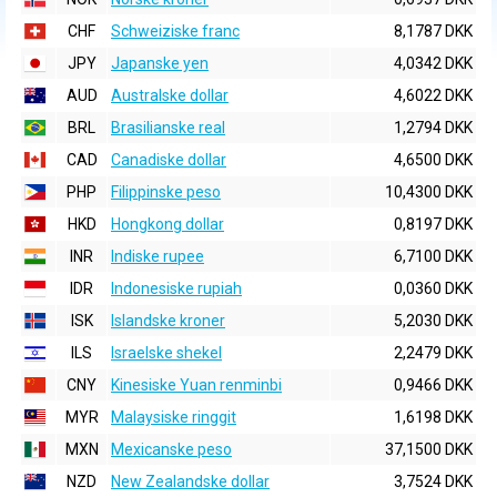
CHF
Schweiziske franc
8,1787 DKK
JPY
Japanske yen
4,0342 DKK
AUD
Australske dollar
4,6022 DKK
BRL
Brasilianske real
1,2794 DKK
CAD
Canadiske dollar
4,6500 DKK
PHP
Filippinske peso
10,4300 DKK
HKD
Hongkong dollar
0,8197 DKK
INR
Indiske rupee
6,7100 DKK
IDR
Indonesiske rupiah
0,0360 DKK
ISK
Islandske kroner
5,2030 DKK
ILS
Israelske shekel
2,2479 DKK
CNY
Kinesiske Yuan renminbi
0,9466 DKK
MYR
Malaysiske ringgit
1,6198 DKK
MXN
Mexicanske peso
37,1500 DKK
NZD
New Zealandske dollar
3,7524 DKK