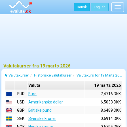
Dansk
English
Togg
navig
Valutakurser fra 19 marts 2026
Valutakurser
Historiske valutakurser
Valutakurs for 19 Marts 2026
Valuta
19 marts 2026
EUR
Euro
7,4716 DKK
USD
Amerikanske dollar
6,5033 DKK
GBP
Britiske pund
8,6489 DKK
SEK
Svenske kroner
0,6914 DKK
NOK
Norske kroner
0,6795 DKK