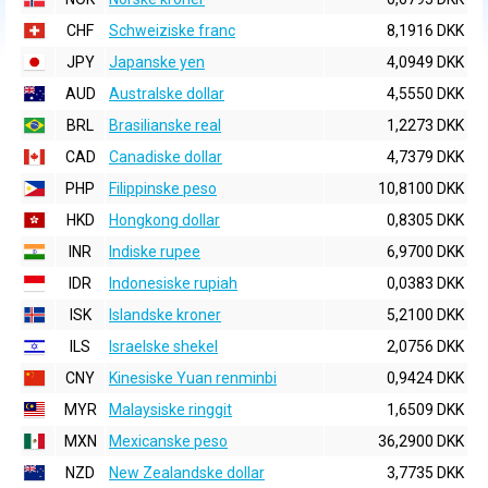
CHF
Schweiziske franc
8,1916 DKK
JPY
Japanske yen
4,0949 DKK
AUD
Australske dollar
4,5550 DKK
BRL
Brasilianske real
1,2273 DKK
CAD
Canadiske dollar
4,7379 DKK
PHP
Filippinske peso
10,8100 DKK
HKD
Hongkong dollar
0,8305 DKK
INR
Indiske rupee
6,9700 DKK
IDR
Indonesiske rupiah
0,0383 DKK
ISK
Islandske kroner
5,2100 DKK
ILS
Israelske shekel
2,0756 DKK
CNY
Kinesiske Yuan renminbi
0,9424 DKK
MYR
Malaysiske ringgit
1,6509 DKK
MXN
Mexicanske peso
36,2900 DKK
NZD
New Zealandske dollar
3,7735 DKK