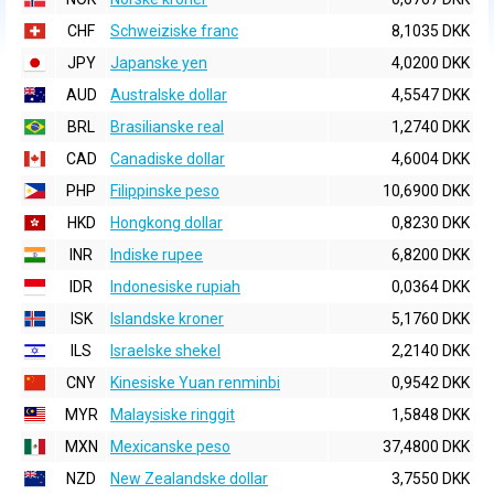
CHF
Schweiziske franc
8,1035 DKK
JPY
Japanske yen
4,0200 DKK
AUD
Australske dollar
4,5547 DKK
BRL
Brasilianske real
1,2740 DKK
CAD
Canadiske dollar
4,6004 DKK
PHP
Filippinske peso
10,6900 DKK
HKD
Hongkong dollar
0,8230 DKK
INR
Indiske rupee
6,8200 DKK
IDR
Indonesiske rupiah
0,0364 DKK
ISK
Islandske kroner
5,1760 DKK
ILS
Israelske shekel
2,2140 DKK
CNY
Kinesiske Yuan renminbi
0,9542 DKK
MYR
Malaysiske ringgit
1,5848 DKK
MXN
Mexicanske peso
37,4800 DKK
NZD
New Zealandske dollar
3,7550 DKK