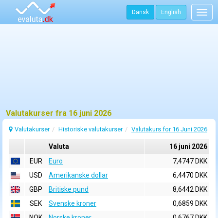
Dansk
English
Togg
navig
Valutakurser fra 16 juni 2026
Valutakurser
Historiske valutakurser
Valutakurs for 16 Juni 2026
Valuta
16 juni 2026
EUR
Euro
7,4747 DKK
USD
Amerikanske dollar
6,4470 DKK
GBP
Britiske pund
8,6442 DKK
SEK
Svenske kroner
0,6859 DKK
NOK
Norske kroner
0,6767 DKK