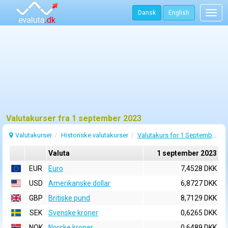
Dansk
English
Togg
navig
Valutakurser fra 1 september 2023
Valutakurser
Historiske valutakurser
Valutakurs for 1 September 2023
Valuta
1 september 2023
EUR
Euro
7,4528 DKK
USD
Amerikanske dollar
6,8727 DKK
GBP
Britiske pund
8,7129 DKK
SEK
Svenske kroner
0,6265 DKK
NOK
Norske kroner
0,6489 DKK