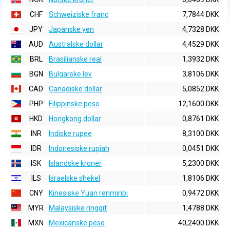
CHF
Schweiziske franc
7,7844 DKK
JPY
Japanske yen
4,7328 DKK
AUD
Australske dollar
4,4529 DKK
BRL
Brasilianske real
1,3932 DKK
BGN
Bulgarske lev
3,8106 DKK
CAD
Canadiske dollar
5,0852 DKK
PHP
Filippinske peso
12,1600 DKK
HKD
Hongkong dollar
0,8761 DKK
INR
Indiske rupee
8,3100 DKK
IDR
Indonesiske rupiah
0,0451 DKK
ISK
Islandske kroner
5,2300 DKK
ILS
Israelske shekel
1,8106 DKK
CNY
Kinesiske Yuan renminbi
0,9472 DKK
MYR
Malaysiske ringgit
1,4788 DKK
MXN
Mexicanske peso
40,2400 DKK