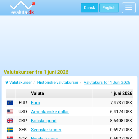
Dansk
English
Togg
navig
Valutakurser fra 1 juni 2026
Valutakurser
Historiske valutakurser
Valutakurs for 1 Juni 2026
Valuta
1 juni 2026
EUR
Euro
7,4737 DKK
USD
Amerikanske dollar
6,4174 DKK
GBP
Britiske pund
8,6408 DKK
SEK
Svenske kroner
0,6927 DKK
NOK
Norske kroner
0,6927 DKK