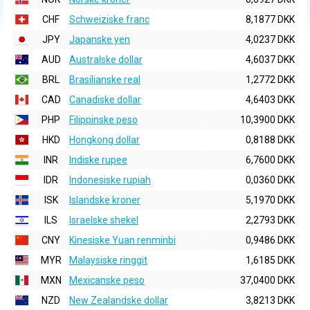
CHF
Schweiziske franc
8,1877 DKK
JPY
Japanske yen
4,0237 DKK
AUD
Australske dollar
4,6037 DKK
BRL
Brasilianske real
1,2772 DKK
CAD
Canadiske dollar
4,6403 DKK
PHP
Filippinske peso
10,3900 DKK
HKD
Hongkong dollar
0,8188 DKK
INR
Indiske rupee
6,7600 DKK
IDR
Indonesiske rupiah
0,0360 DKK
ISK
Islandske kroner
5,1970 DKK
ILS
Israelske shekel
2,2793 DKK
CNY
Kinesiske Yuan renminbi
0,9486 DKK
MYR
Malaysiske ringgit
1,6185 DKK
MXN
Mexicanske peso
37,0400 DKK
NZD
New Zealandske dollar
3,8213 DKK