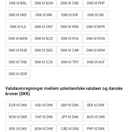
DKK til BRL
DKK til BGN
DKK til CAD
DKK til PHP
DKK til HKD
DKK til INR
DKK til IDR
DKK til ISK
DKK til ILS
DKK til CNY
DKK til HRK
DKK til MYR
DKK til MXN
DKK til NZD
DKK til PLN
DKK til RON
DKK til RUB
DKK til SGD
DKK til ZAR
DKK til KRW
DKK til THB
DKK til CZK
DKK til TRY
DKK til HUF
DKK til XDR
Valutaomregninger mellem udenlandske valutaer og danske
kroner (DKK)
EUR til DKK
USD til DKK
GBP til DKK
SEK til DKK
NOK til DKK
CHF til DKK
JPY til DKK
AUD til DKK
BRL til DKK
BGN til DKK
CAD til DKK
PHP til DKK