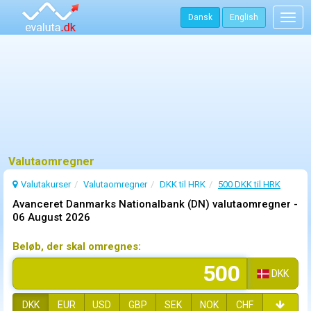
Dansk
English
Togg
navig
Valutaomregner
Valutakurser
Valutaomregner
DKK til HRK
500 DKK til HRK
Avanceret Danmarks Nationalbank (DN) valutaomregner -
06 August 2026
Beløb, der skal omregnes:
DKK
DKK
EUR
USD
GBP
SEK
NOK
CHF