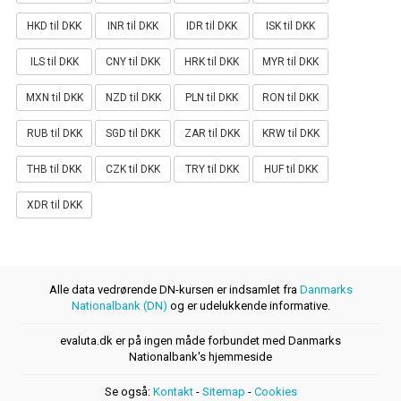
HKD til DKK
INR til DKK
IDR til DKK
ISK til DKK
ILS til DKK
CNY til DKK
HRK til DKK
MYR til DKK
MXN til DKK
NZD til DKK
PLN til DKK
RON til DKK
RUB til DKK
SGD til DKK
ZAR til DKK
KRW til DKK
THB til DKK
CZK til DKK
TRY til DKK
HUF til DKK
XDR til DKK
Alle data vedrørende DN-kursen er indsamlet fra
Danmarks
Nationalbank (DN)
og er udelukkende informative.
evaluta.dk er på ingen måde forbundet med Danmarks
Nationalbank's hjemmeside
Se også:
Kontakt
-
Sitemap
-
Cookies