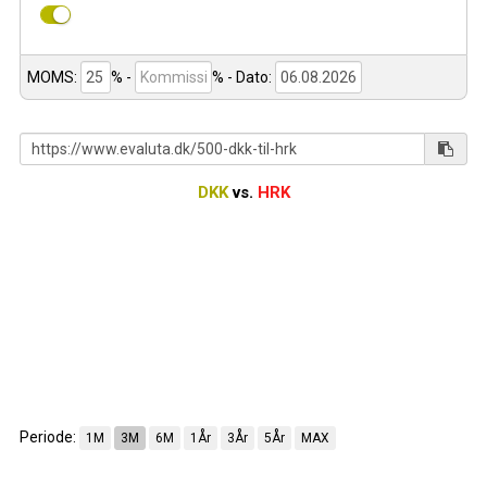
MOMS:
% -
%
- Dato:
DKK
vs.
HRK
Periode:
1M
3M
6M
1År
3År
5År
MAX