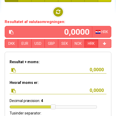
Resultatet af valutaomregningen:
HRK
DKK
EUR
USD
GBP
SEK
NOK
HRK
Resultat + moms:
Hvoraf moms er:
Decimal præcision:
4
Tusinder separator: