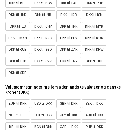
DKK til BRL
DKK til BGN
DKK til CAD
DKK til PHP
DKK til HKD
DKK til INR
DKK til IDR
DKK til ISK
DKK til ILS
DKK til CNY
DKK til HRK
DKK til MYR
DKK til MXN
DKK til NZD
DKK til PLN
DKK til RON
DKK til RUB
DKK til SGD
DKK til ZAR
DKK til KRW
DKK til THB
DKK til CZK
DKK til TRY
DKK til HUF
DKK til XDR
Valutaomregninger mellem udenlandske valutaer og danske
kroner (DKK)
EUR til DKK
USD til DKK
GBP til DKK
SEK til DKK
NOK til DKK
CHF til DKK
JPY til DKK
AUD til DKK
BRL til DKK
BGN til DKK
CAD til DKK
PHP til DKK