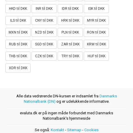
HKD til DKK
INR til DKK
IDR til DKK
ISK til DKK
ILS til DKK
CNY til DKK
HRK til DKK
MYR til DKK
MXN til DKK
NZD til DKK
PLN til DKK
RON til DKK
RUB til DKK
SGD til DKK
ZAR til DKK
KRW til DKK
THB til DKK
CZK til DKK
TRY til DKK
HUF til DKK
XDR til DKK
Alle data vedrørende DN-kursen er indsamlet fra
Danmarks
Nationalbank (DN)
og er udelukkende informative.
evaluta.dk er på ingen måde forbundet med Danmarks
Nationalbank's hjemmeside
Se også:
Kontakt
-
Sitemap
-
Cookies