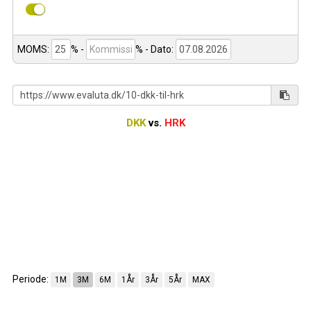
MOMS:
% -
%
- Dato:
DKK
vs.
HRK
Periode:
1M
3M
6M
1År
3År
5År
MAX