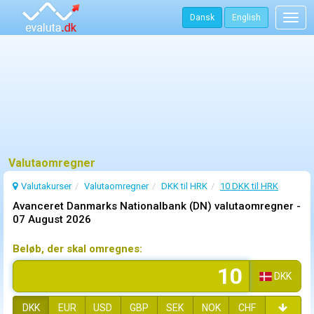
Dansk
English
Togg
navig
Valutaomregner
Valutakurser
Valutaomregner
DKK til HRK
10 DKK til HRK
Avanceret Danmarks Nationalbank (DN) valutaomregner -
07 August 2026
Beløb, der skal omregnes:
DKK
DKK
EUR
USD
GBP
SEK
NOK
CHF