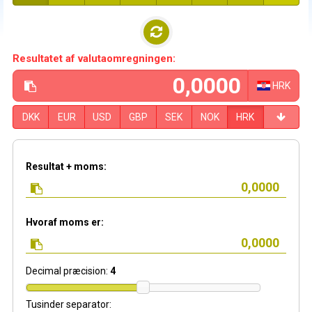
Resultatet af valutaomregningen:
HRK
DKK
EUR
USD
GBP
SEK
NOK
HRK
Resultat + moms:
Hvoraf moms er:
Decimal præcision:
4
Tusinder separator: