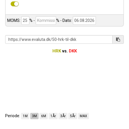
MOMS:
% -
%
- Dato:
HRK
vs.
DKK
Periode:
1M
3M
6M
1År
3År
5År
MAX