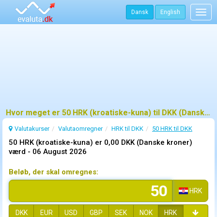
Dansk
English
Togg
navig
Hvor meget er 50 HRK (kroatiske-kuna) til DKK (Danske kroner)?
Valutakurser
Valutaomregner
HRK til DKK
50 HRK til DKK
50 HRK (kroatiske-kuna) er 0,00 DKK (Danske kroner)
værd -
06 August 2026
Beløb, der skal omregnes:
HRK
DKK
EUR
USD
GBP
SEK
NOK
HRK