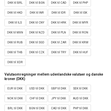
DKK til BRL
DKK til BGN
DKK til CAD
DKK til PHP
DKK til HKD
DKK til INR
DKK til IDR
DKK til ISK
DKK til ILS
DKK til CNY
DKK til HRK
DKK til MYR
DKK til MXN
DKK til NZD
DKK til PLN
DKK til RON
DKK til RUB
DKK til SGD
DKK til ZAR
DKK til KRW
DKK til THB
DKK til CZK
DKK til TRY
DKK til HUF
DKK til XDR
Valutaomregninger mellem udenlandske valutaer og danske
kroner (DKK)
EUR til DKK
USD til DKK
GBP til DKK
SEK til DKK
NOK til DKK
CHF til DKK
JPY til DKK
AUD til DKK
BRL til DKK
BGN til DKK
CAD til DKK
PHP til DKK