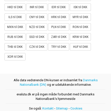
HKD til DKK
INR til DKK
IDR til DKK
ISK til DKK
ILS til DKK
CNY til DKK
HRK til DKK
MYR til DKK
MXN til DKK
NZD til DKK
PLN til DKK
RON til DKK
RUB til DKK
SGD til DKK
ZAR til DKK
KRW til DKK
THB til DKK
CZK til DKK
TRY til DKK
HUF til DKK
XDR til DKK
Alle data vedrørende DN-kursen er indsamlet fra
Danmarks
Nationalbank (DN)
og er udelukkende informative.
evaluta.dk er på ingen måde forbundet med Danmarks
Nationalbank's hjemmeside
Se også:
Kontakt
-
Sitemap
-
Cookies