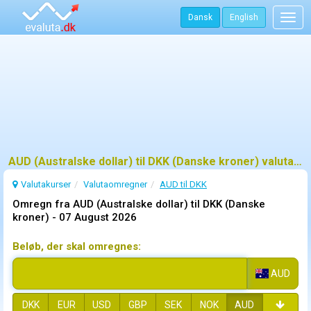
Dansk
English
Togg
navig
AUD (Australske dollar) til DKK (Danske kroner) valutaomregner
Valutakurser
Valutaomregner
AUD til DKK
Omregn fra AUD (Australske dollar) til DKK (Danske
kroner) -
07 August 2026
Beløb, der skal omregnes:
AUD
DKK
EUR
USD
GBP
SEK
NOK
AUD