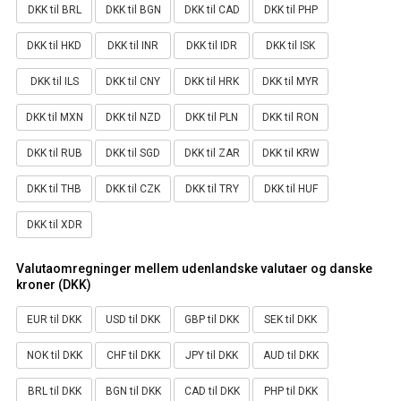
DKK til BRL
DKK til BGN
DKK til CAD
DKK til PHP
DKK til HKD
DKK til INR
DKK til IDR
DKK til ISK
DKK til ILS
DKK til CNY
DKK til HRK
DKK til MYR
DKK til MXN
DKK til NZD
DKK til PLN
DKK til RON
DKK til RUB
DKK til SGD
DKK til ZAR
DKK til KRW
DKK til THB
DKK til CZK
DKK til TRY
DKK til HUF
DKK til XDR
Valutaomregninger mellem udenlandske valutaer og danske
kroner (DKK)
EUR til DKK
USD til DKK
GBP til DKK
SEK til DKK
NOK til DKK
CHF til DKK
JPY til DKK
AUD til DKK
BRL til DKK
BGN til DKK
CAD til DKK
PHP til DKK