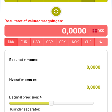
Resultatet af valutaomregningen:
DKK
DKK
EUR
USD
GBP
SEK
NOK
CHF
Resultat + moms:
Hvoraf moms er:
Decimal præcision:
4
Tusinder separator: