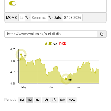
MOMS:
% -
%
- Dato:
AUD
vs.
DKK
4,65
max
4,60
4,55
min
4,50
May
Jun
Jul
Periode:
1M
3M
6M
1År
3År
5År
MAX