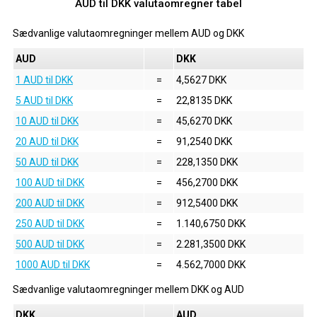
AUD til DKK valutaomregner tabel
Sædvanlige valutaomregninger mellem
AUD
og
DKK
AUD
DKK
1 AUD til DKK
=
4,5627 DKK
5 AUD til DKK
=
22,8135 DKK
10 AUD til DKK
=
45,6270 DKK
20 AUD til DKK
=
91,2540 DKK
50 AUD til DKK
=
228,1350 DKK
100 AUD til DKK
=
456,2700 DKK
200 AUD til DKK
=
912,5400 DKK
250 AUD til DKK
=
1.140,6750 DKK
500 AUD til DKK
=
2.281,3500 DKK
1000 AUD til DKK
=
4.562,7000 DKK
Sædvanlige valutaomregninger mellem
DKK
og
AUD
DKK
AUD