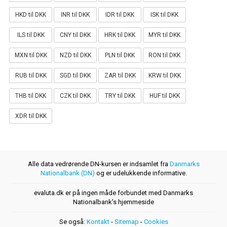
HKD til DKK
INR til DKK
IDR til DKK
ISK til DKK
ILS til DKK
CNY til DKK
HRK til DKK
MYR til DKK
MXN til DKK
NZD til DKK
PLN til DKK
RON til DKK
RUB til DKK
SGD til DKK
ZAR til DKK
KRW til DKK
THB til DKK
CZK til DKK
TRY til DKK
HUF til DKK
XDR til DKK
Alle data vedrørende DN-kursen er indsamlet fra
Danmarks
Nationalbank (DN)
og er udelukkende informative.
evaluta.dk er på ingen måde forbundet med Danmarks
Nationalbank's hjemmeside
Se også:
Kontakt
-
Sitemap
-
Cookies