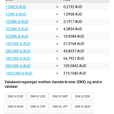
1 DKK til AUD
=
0,2192 AUD
5 DKK til AUD
=
1,0958 AUD
10 DKK til AUD
=
2,1917 AUD
20 DKK til AUD
=
4,3834 AUD
50 DKK til AUD
=
10,9584 AUD
100 DKK til AUD
=
21,9168 AUD
200 DKK til AUD
=
43,8337 AUD
250 DKK til AUD
=
54,7921 AUD
500 DKK til AUD
=
109,5842 AUD
1000 DKK til AUD
=
219,1685 AUD
Valutaomregninger mellem danske kroner (DKK) og andre
valutaer
DKK til EUR
DKK til USD
DKK til GBP
DKK til SEK
DKK til NOK
DKK til CHF
DKK til JPY
DKK til AUD