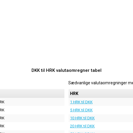
DKK til HRK valutaomregner tabel
Sædvanlige valutaomregninger m
HRK
HRK
1 HRK til DKK
HRK
5 HRK til DKK
HRK
10 HRK til DKK
HRK
20 HRK til DKK