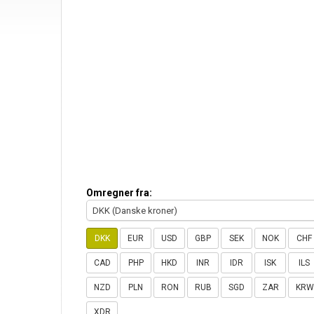
Omregner fra:
DKK (Danske kroner)
DKK
EUR
USD
GBP
SEK
NOK
CHF
CAD
PHP
HKD
INR
IDR
ISK
ILS
NZD
PLN
RON
RUB
SGD
ZAR
KRW
XDR