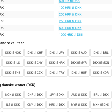
HRK
50 HRK til DKK
HRK
100 HRK til DKK
HRK
200 HRK til DKK
HRK
250 HRK til DKK
HRK
500 HRK til DKK
HRK
1000 HRK til DKK
andre valutaer
DKK til NOK
DKK til CHF
DKK til JPY
DKK til AUD
DKK til BRL
DKK til ILS
DKK til CNY
DKK til HRK
DKK til MYR
DKK til MXN
DKK til THB
DKK til CZK
DKK til TRY
DKK til HUF
DKK til XDR
 danske kroner (DKK)
NOK til DKK
CHF til DKK
JPY til DKK
AUD til DKK
BRL til DKK
ILS til DKK
CNY til DKK
HRK til DKK
MYR til DKK
MXN til DKK