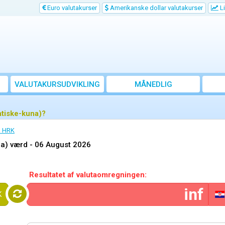
Euro valutakurser
Amerikanske dollar valutakurser
Li
VALUTAKURSUDVIKLING
MÅNEDLIG
GENNEMSNITSKURS
atiske-kuna)?
l HRK
na) værd -
06 August 2026
Resultatet af valutaomregningen:
K