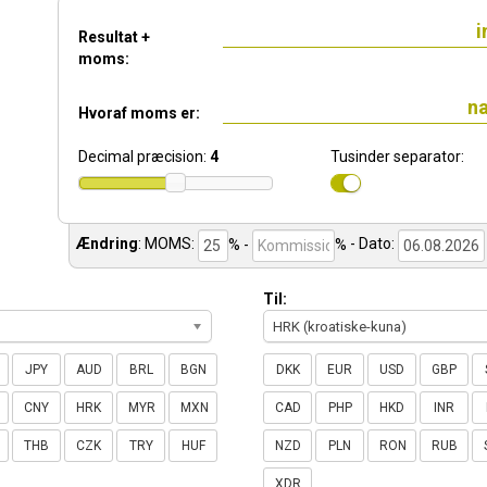
Resultat +
moms:
Hvoraf moms er:
Decimal præcision:
4
Tusinder separator:
Ændring
:
MOMS:
% -
%
- Dato:
Til:
HRK (kroatiske-kuna)
JPY
AUD
BRL
BGN
DKK
EUR
USD
GBP
CNY
HRK
MYR
MXN
CAD
PHP
HKD
INR
THB
CZK
TRY
HUF
NZD
PLN
RON
RUB
XDR