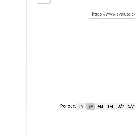
Periode:
1M
3M
6M
1År
3År
5År