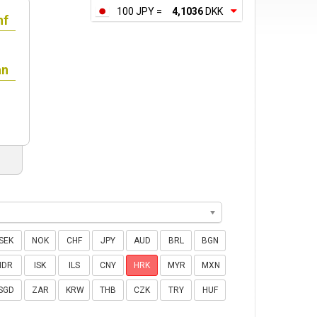
100 JPY =
4,1036
DKK
SEK
NOK
CHF
JPY
AUD
BRL
BGN
IDR
ISK
ILS
CNY
HRK
MYR
MXN
SGD
ZAR
KRW
THB
CZK
TRY
HUF