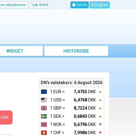
ve valutakurser
Tjek IBAN
Dansk
English
WIDGET
HISTORISKE
VALUTAKURSER
DN's valutakurs: 6 August 2026
1 EUR =
7,4755
DKK
1 USD =
6,4768
DKK
1 GBP =
8,7224
DKK
1 SEK =
0,6843
DKK
HRK
1 NOK =
0,6796
DKK
1 CHF =
7,9986
DKK