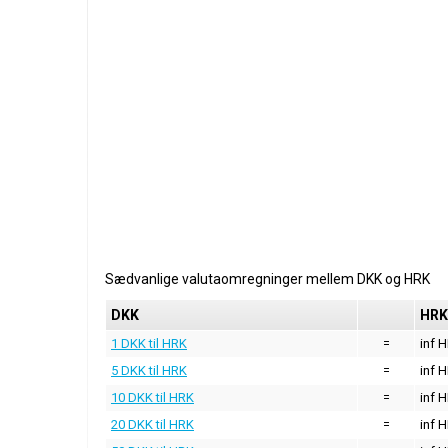
Sædvanlige valutaomregninger mellem
DKK
og
HRK
DKK
HRK
1 DKK til HRK
=
inf 
5 DKK til HRK
=
inf 
10 DKK til HRK
=
inf 
20 DKK til HRK
=
inf 