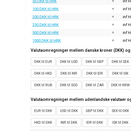
50 DKK til HRK
=
inf 
100 DKK til HRK
=
inf 
200 DKK til HRK
=
inf 
250 DKK til HRK
=
inf 
500 DKK til HRK
=
inf 
1000 DKK til HRK
=
inf 
Valutaomregninger mellem danske kroner (DKK) og 
DKK til EUR
DKK til USD
DKK til GBP
DKK til SEK
DKK til HKD
DKK til INR
DKK til IDR
DKK til ISK
DKK til RUB
DKK til SGD
DKK til ZAR
DKK til KRW
Valutaomregninger mellem udenlandske valutaer og
EUR til DKK
USD til DKK
GBP til DKK
SEK til DKK
HKD til DKK
INR til DKK
IDR til DKK
ISK til DKK