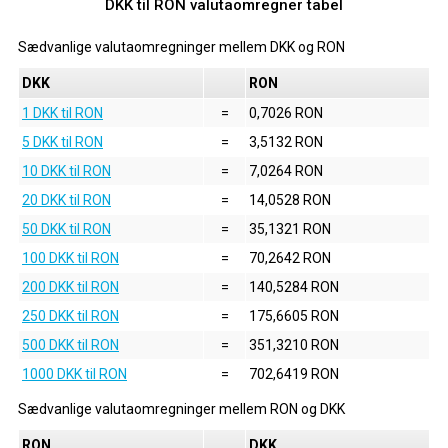
DKK til RON valutaomregner tabel
Sædvanlige valutaomregninger mellem
DKK
og
RON
DKK
RON
1 DKK til RON
=
0,7026 RON
5 DKK til RON
=
3,5132 RON
10 DKK til RON
=
7,0264 RON
20 DKK til RON
=
14,0528 RON
50 DKK til RON
=
35,1321 RON
100 DKK til RON
=
70,2642 RON
200 DKK til RON
=
140,5284 RON
250 DKK til RON
=
175,6605 RON
500 DKK til RON
=
351,3210 RON
1000 DKK til RON
=
702,6419 RON
Sædvanlige valutaomregninger mellem
RON
og
DKK
RON
DKK