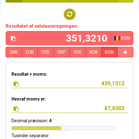
Resultatet af valutaomregningen:
RON
DKK
EUR
USD
GBP
SEK
NOK
RON
Resultat + moms:
Hvoraf moms er:
Decimal præcision:
4
Tusinder separator: