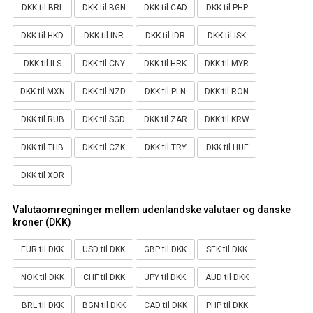
DKK til BRL
DKK til BGN
DKK til CAD
DKK til PHP
DKK til HKD
DKK til INR
DKK til IDR
DKK til ISK
DKK til ILS
DKK til CNY
DKK til HRK
DKK til MYR
DKK til MXN
DKK til NZD
DKK til PLN
DKK til RON
DKK til RUB
DKK til SGD
DKK til ZAR
DKK til KRW
DKK til THB
DKK til CZK
DKK til TRY
DKK til HUF
DKK til XDR
Valutaomregninger mellem udenlandske valutaer og danske
kroner (DKK)
EUR til DKK
USD til DKK
GBP til DKK
SEK til DKK
NOK til DKK
CHF til DKK
JPY til DKK
AUD til DKK
BRL til DKK
BGN til DKK
CAD til DKK
PHP til DKK