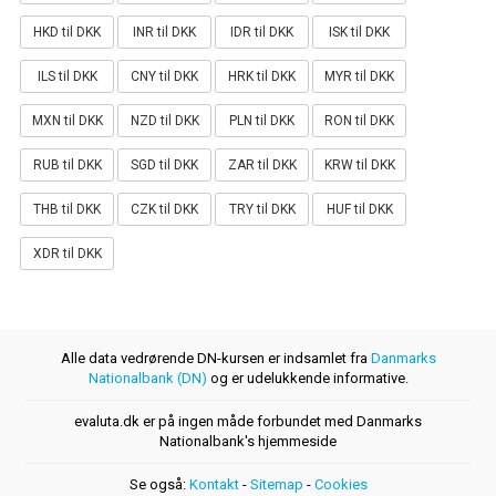
HKD til DKK
INR til DKK
IDR til DKK
ISK til DKK
ILS til DKK
CNY til DKK
HRK til DKK
MYR til DKK
MXN til DKK
NZD til DKK
PLN til DKK
RON til DKK
RUB til DKK
SGD til DKK
ZAR til DKK
KRW til DKK
THB til DKK
CZK til DKK
TRY til DKK
HUF til DKK
XDR til DKK
Alle data vedrørende DN-kursen er indsamlet fra
Danmarks
Nationalbank (DN)
og er udelukkende informative.
evaluta.dk er på ingen måde forbundet med Danmarks
Nationalbank's hjemmeside
Se også:
Kontakt
-
Sitemap
-
Cookies