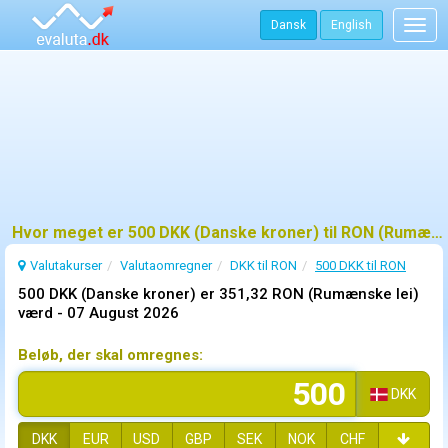
Dansk
English
Togg
navig
Hvor meget er 500 DKK (Danske kroner) til RON (Rumænske lei)?
Valutakurser
Valutaomregner
DKK til RON
500 DKK til RON
500 DKK (Danske kroner) er 351,32 RON (Rumænske lei)
værd -
07 August 2026
Beløb, der skal omregnes:
DKK
DKK
EUR
USD
GBP
SEK
NOK
CHF