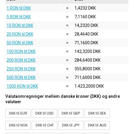
1 RON til DKK
=
1,4232 DKK
5 RON til DKK
=
7,1160 DKK
10 RON til DKK
=
14,2320 DKK
20 RON til DKK
=
28,4640 DKK
50 RON til DKK
=
71,1600 DKK
100 RON til DKK
=
142,3200 DKK
200 RON til DKK
=
284,6400 DKK
250 RON til DKK
=
355,8000 DKK
500 RON til DKK
=
711,6000 DKK
1000 RON til DKK
=
1.423,2000 DKK
Valutaomregninger mellem danske kroner (DKK) og andre
valutaer
DKK til EUR
DKK til USD
DKK til GBP
DKK til SEK
DKK til NOK
DKK til CHF
DKK til JPY
DKK til AUD