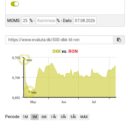
MOMS:
% -
%
- Dato:
DKK
vs.
RON
0,705
max
0,700
min
0,695
May
Jun
Jul
Periode:
1M
3M
6M
1År
3År
5År
MAX