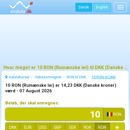
Dansk
English
Togg
navig
Hvor meget er 10 RON (Rumænske lei) til DKK (Danske kroner)?
Valutakurser
Valutaomregner
RON til DKK
10 RON til DKK
10 RON (Rumænske lei) er 14,23 DKK (Danske kroner)
værd -
07 August 2026
Beløb, der skal omregnes:
RON
DKK
EUR
USD
GBP
SEK
NOK
RON