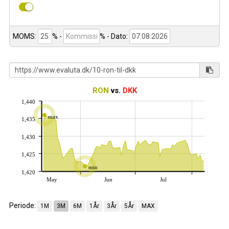
MOMS:
% -
%
- Dato:
RON
vs.
DKK
1,440
max
1,435
1,430
1,425
min
1,420
May
Jun
Jul
Periode:
1M
3M
6M
1År
3År
5År
MAX