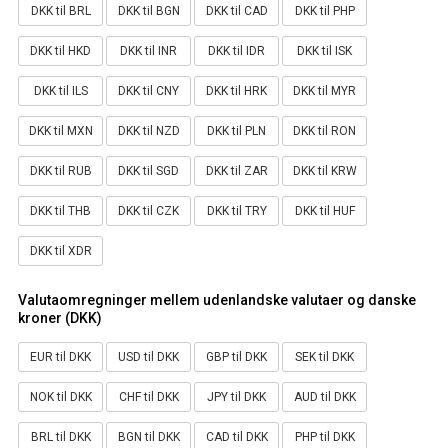
DKK til BRL
DKK til BGN
DKK til CAD
DKK til PHP
DKK til HKD
DKK til INR
DKK til IDR
DKK til ISK
DKK til ILS
DKK til CNY
DKK til HRK
DKK til MYR
DKK til MXN
DKK til NZD
DKK til PLN
DKK til RON
DKK til RUB
DKK til SGD
DKK til ZAR
DKK til KRW
DKK til THB
DKK til CZK
DKK til TRY
DKK til HUF
DKK til XDR
Valutaomregninger mellem udenlandske valutaer og danske
kroner (DKK)
EUR til DKK
USD til DKK
GBP til DKK
SEK til DKK
NOK til DKK
CHF til DKK
JPY til DKK
AUD til DKK
BRL til DKK
BGN til DKK
CAD til DKK
PHP til DKK