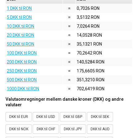
1 DKK til RON
=
0,7026 RON
5 DKK til RON
=
3,5132 RON
10 DKK til RON
=
7,0264 RON
20 DKK til RON
=
14,0528 RON
50 DKK til RON
=
35,1321 RON
100 DKK til RON
=
70,2642 RON
200 DKK til RON
=
140,5284 RON
250 DKK til RON
=
175,6605 RON
500 DKK til RON
=
351,3210 RON
1000 DKK til RON
=
702,6419 RON
Valutaomregninger mellem danske kroner (DKK) og andre
valutaer
DKK til EUR
DKK til USD
DKK til GBP
DKK til SEK
DKK til NOK
DKK til CHF
DKK til JPY
DKK til AUD