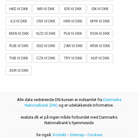
HKD til DKK
INR til DKK
IDR til DKK
ISK til DKK
ILS til DKK
CNY til DKK
HRK til DKK
MYR til DKK
MXN til DKK
NZD til DKK
PLN til DKK
RON til DKK
RUB til DKK
SGD til DKK
ZAR til DKK
KRW til DKK
THB til DKK
CZK til DKK
TRY til DKK
HUF til DKK
XDR til DKK
Alle data vedrørende DN-kursen er indsamlet fra
Danmarks
Nationalbank (DN)
og er udelukkende informative.
evaluta.dk er på ingen måde forbundet med Danmarks
Nationalbank's hjemmeside
Se også:
Kontakt
-
Sitemap
-
Cookies