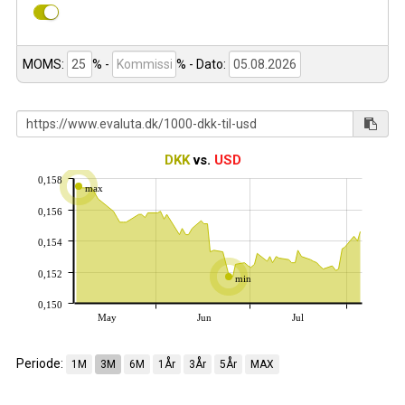
MOMS:
% -
%
- Dato:
DKK
vs.
USD
0,158
max
0,156
0,154
0,152
min
0,150
May
Jun
Jul
Periode:
1M
3M
6M
1År
3År
5År
MAX