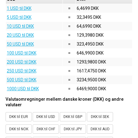
1 USD til DKK
=
6,4699 DKK
5 USD til DKK
=
32,3495 DKK
10 USD til DKK
=
64,6990 DKK
20 USD til DKK
=
129,3980 DKK
50 USD til DKK
=
323,4950 DKK
100 USD til DKK
=
646,9900 DKK
200 USD til DKK
=
1293,9800 DKK
250 USD til DKK
=
1617,4750 DKK
500 USD til DKK
=
3234,9500 DKK
1000 USD til DKK
=
6469,9000 DKK
Valutaomregninger mellem danske kroner (DKK) og andre
valutaer
DKK til EUR
DKK til USD
DKK til GBP
DKK til SEK
DKK til NOK
DKK til CHF
DKK til JPY
DKK til AUD