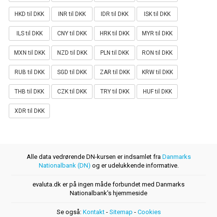
HKD til DKK
INR til DKK
IDR til DKK
ISK til DKK
ILS til DKK
CNY til DKK
HRK til DKK
MYR til DKK
MXN til DKK
NZD til DKK
PLN til DKK
RON til DKK
RUB til DKK
SGD til DKK
ZAR til DKK
KRW til DKK
THB til DKK
CZK til DKK
TRY til DKK
HUF til DKK
XDR til DKK
Alle data vedrørende DN-kursen er indsamlet fra
Danmarks
Nationalbank (DN)
og er udelukkende informative.
evaluta.dk er på ingen måde forbundet med Danmarks
Nationalbank's hjemmeside
Se også:
Kontakt
-
Sitemap
-
Cookies