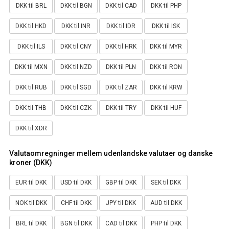
DKK til BRL
DKK til BGN
DKK til CAD
DKK til PHP
DKK til HKD
DKK til INR
DKK til IDR
DKK til ISK
DKK til ILS
DKK til CNY
DKK til HRK
DKK til MYR
DKK til MXN
DKK til NZD
DKK til PLN
DKK til RON
DKK til RUB
DKK til SGD
DKK til ZAR
DKK til KRW
DKK til THB
DKK til CZK
DKK til TRY
DKK til HUF
DKK til XDR
Valutaomregninger mellem udenlandske valutaer og danske
kroner (DKK)
EUR til DKK
USD til DKK
GBP til DKK
SEK til DKK
NOK til DKK
CHF til DKK
JPY til DKK
AUD til DKK
BRL til DKK
BGN til DKK
CAD til DKK
PHP til DKK