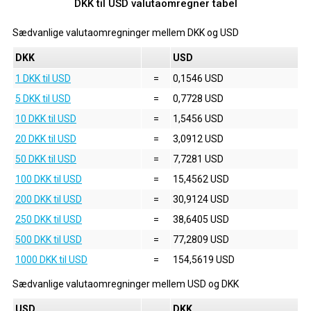
DKK til USD valutaomregner tabel
Sædvanlige valutaomregninger mellem
DKK
og
USD
DKK
USD
1 DKK til USD
=
0,1546 USD
5 DKK til USD
=
0,7728 USD
10 DKK til USD
=
1,5456 USD
20 DKK til USD
=
3,0912 USD
50 DKK til USD
=
7,7281 USD
100 DKK til USD
=
15,4562 USD
200 DKK til USD
=
30,9124 USD
250 DKK til USD
=
38,6405 USD
500 DKK til USD
=
77,2809 USD
1000 DKK til USD
=
154,5619 USD
Sædvanlige valutaomregninger mellem
USD
og
DKK
USD
DKK