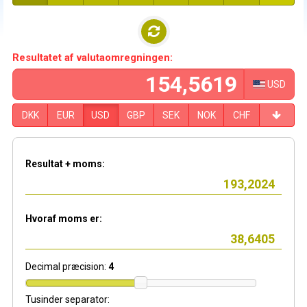
Resultatet af valutaomregningen:
USD
DKK
EUR
USD
GBP
SEK
NOK
CHF
Resultat + moms:
Hvoraf moms er:
Decimal præcision:
4
Tusinder separator: