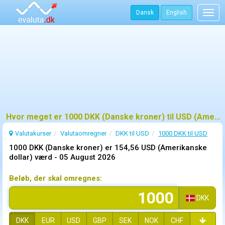
Dansk
English
Togg
navig
Hvor meget er 1000 DKK (Danske kroner) til USD (Amerikanske dollar)?
Valutakurser
Valutaomregner
DKK til USD
1000 DKK til USD
1000 DKK (Danske kroner) er 154,56 USD (Amerikanske
dollar) værd -
05 August 2026
Beløb, der skal omregnes:
DKK
DKK
EUR
USD
GBP
SEK
NOK
CHF