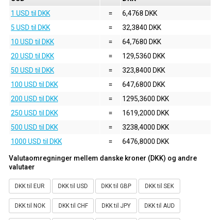
1 USD til DKK
=
6,4768 DKK
5 USD til DKK
=
32,3840 DKK
10 USD til DKK
=
64,7680 DKK
20 USD til DKK
=
129,5360 DKK
50 USD til DKK
=
323,8400 DKK
100 USD til DKK
=
647,6800 DKK
200 USD til DKK
=
1295,3600 DKK
250 USD til DKK
=
1619,2000 DKK
500 USD til DKK
=
3238,4000 DKK
1000 USD til DKK
=
6476,8000 DKK
Valutaomregninger mellem danske kroner (DKK) og andre
valutaer
DKK til EUR
DKK til USD
DKK til GBP
DKK til SEK
DKK til NOK
DKK til CHF
DKK til JPY
DKK til AUD