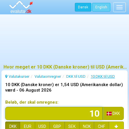
Dansk
English
Togg
navig
Hvor meget er 10 DKK (Danske kroner) til USD (Amerikanske dollar)?
Valutakurser
Valutaomregner
DKK til USD
10 DKK til USD
10 DKK (Danske kroner) er 1,54 USD (Amerikanske dollar)
værd -
06 August 2026
Beløb, der skal omregnes:
DKK
DKK
EUR
USD
GBP
SEK
NOK
CHF