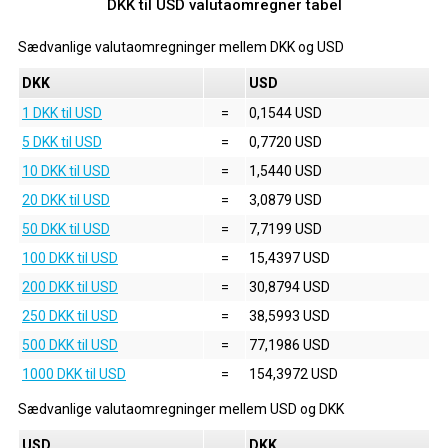
DKK til USD valutaomregner tabel
Sædvanlige valutaomregninger mellem
DKK
og
USD
DKK
USD
1 DKK til USD
=
0,1544 USD
5 DKK til USD
=
0,7720 USD
10 DKK til USD
=
1,5440 USD
20 DKK til USD
=
3,0879 USD
50 DKK til USD
=
7,7199 USD
100 DKK til USD
=
15,4397 USD
200 DKK til USD
=
30,8794 USD
250 DKK til USD
=
38,5993 USD
500 DKK til USD
=
77,1986 USD
1000 DKK til USD
=
154,3972 USD
Sædvanlige valutaomregninger mellem
USD
og
DKK
USD
DKK