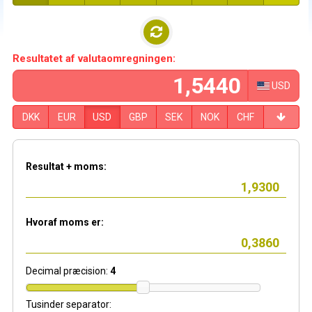
Resultatet af valutaomregningen:
USD
DKK
EUR
USD
GBP
SEK
NOK
CHF
Resultat + moms:
Hvoraf moms er:
Decimal præcision:
4
Tusinder separator: