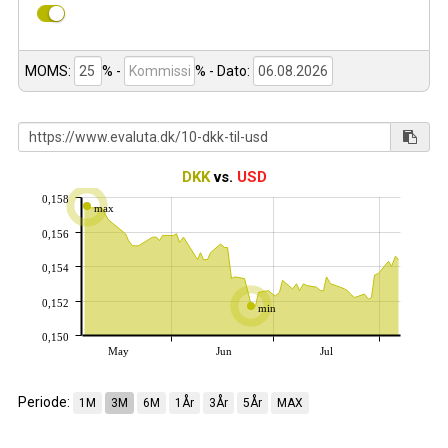
MOMS:
% -
%
- Dato:
DKK
vs.
USD
0,158
max
0,156
0,154
0,152
min
0,150
May
Jun
Jul
Periode:
1M
3M
6M
1År
3År
5År
MAX