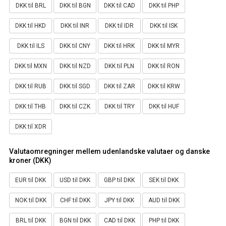
DKK til BRL
DKK til BGN
DKK til CAD
DKK til PHP
DKK til HKD
DKK til INR
DKK til IDR
DKK til ISK
DKK til ILS
DKK til CNY
DKK til HRK
DKK til MYR
DKK til MXN
DKK til NZD
DKK til PLN
DKK til RON
DKK til RUB
DKK til SGD
DKK til ZAR
DKK til KRW
DKK til THB
DKK til CZK
DKK til TRY
DKK til HUF
DKK til XDR
Valutaomregninger mellem udenlandske valutaer og danske
kroner (DKK)
EUR til DKK
USD til DKK
GBP til DKK
SEK til DKK
NOK til DKK
CHF til DKK
JPY til DKK
AUD til DKK
BRL til DKK
BGN til DKK
CAD til DKK
PHP til DKK