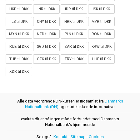
HKD til DKK
INR til DKK
IDR til DKK
ISK til DKK
ILS til DKK
CNY til DKK
HRK til DKK
MYR til DKK
MXN til DKK
NZD til DKK
PLN til DKK
RON til DKK
RUB til DKK
SGD til DKK
ZAR til DKK
KRW til DKK
THB til DKK
CZK til DKK
TRY til DKK
HUF til DKK
XDR til DKK
Alle data vedrørende DN-kursen er indsamlet fra
Danmarks
Nationalbank (DN)
og er udelukkende informative.
evaluta.dk er på ingen måde forbundet med Danmarks
Nationalbank's hjemmeside
Se også:
Kontakt
-
Sitemap
-
Cookies