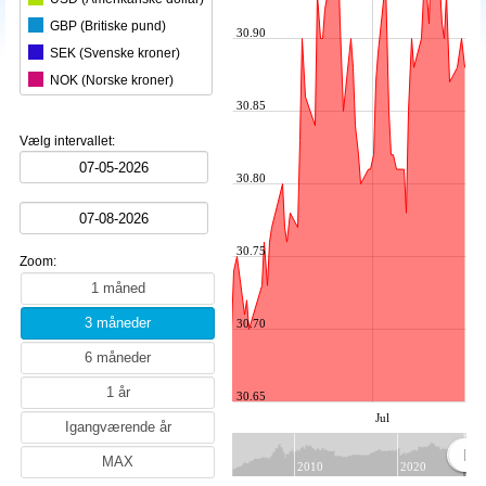
GBP (Britiske pund)
30.90
SEK (Svenske kroner)
NOK (Norske kroner)
30.85
CHF (Schweiziske franc)
JPY (Japanske yen)
Vælg intervallet:
AUD (Australske dollar)
30.80
BRL (Brasilianske real)
BGN (Bulgarske lev)
CAD (Canadiske dollar)
30.75
Zoom:
PHP (Filippinske peso)
HKD (Hongkong dollar)
INR (Indiske rupee)
30.70
IDR (Indonesiske rupiah)
ISK (Islandske kroner)
30.65
ILS (Israelske shekel)
Jul
CNY (Kinesiske Yuan renminbi)
HRK (kroatiske-kuna)
2010
2020