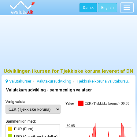
Dansk
English
Togg
navig
Udviklingen i kursen for Tjekkiske koruna leveret af DN
Valutakurser
Valutakursudvikling
Tjekkiske koruna valutakursudvikling
Valutakursudvikling - sammenlign valutaer
Vælg valuta:
Value
CZK (Tjekkiske koruna)
30.88
Sammenlign med:
30.95
EUR (Euro)
USD (Amerikanske dollar)