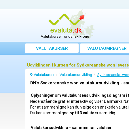
Valutakurser for dansk krone
VALUTAKURSER
VALUTAOMREGNER
Udviklingen i kursen for Sydkoreanske won levere
Valutakurser
Valutakursudvikling
Sydkoreanske won 
DN's Sydkoreanske won valutakursudvikling - sa
Oplysninger om valutakursens udviklingsdiagram i 
Nedenstående graf er interaktiv og viser Danmarks Nati
For at sammenligne kan du vælge den ønskede valuta 
Du kan sammenligne
op til 3 valutaer
samtidig.
Valutakursudvikling - sammenlign valutaer