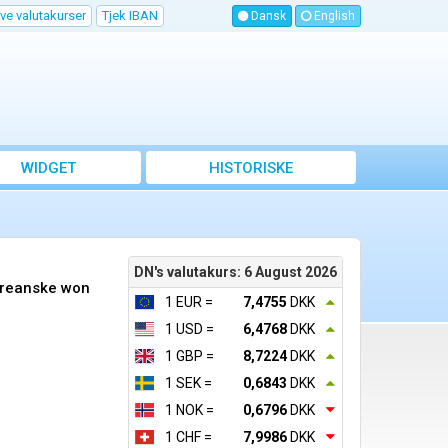
ve valutakurser
Tjek IBAN
Dansk
English
WIDGET
HISTORISKE
VALUTAKURSER
DN's valutakurs: 6 August 2026
koreanske won
1 EUR =
7,4755
DKK
1 USD =
6,4768
DKK
1 GBP =
8,7224
DKK
1 SEK =
0,6843
DKK
1 NOK =
0,6796
DKK
1 CHF =
7,9986
DKK