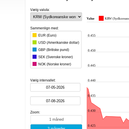
Vælg valuta:
Value
KRW (Sydkoreans
Sammenlign med:
EUR (Euro)
0.455
USD (Amerikanske dollar)
GBP (Britiske pund)
0.450
SEK (Svenske kroner)
NOK (Norske kroner)
0.445
CHF (Schweiziske franc)
JPY (Japanske yen)
Vælg intervallet:
0.440
AUD (Australske dollar)
BRL (Brasilianske real)
0.435
BGN (Bulgarske lev)
CAD (Canadiske dollar)
0.430
Zoom:
PHP (Filippinske peso)
HKD (Hongkong dollar)
0.425