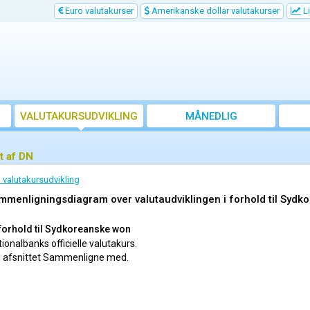
Euro valutakurser
Amerikanske dollar valutakurser
Li
VALUTAKURSUDVIKLING
MÅNEDLIG
GENNEMSNITSKURS
t af DN
valutakursudvikling
mmenligningsdiagram over valutaudviklingen i forhold til Syd
forhold til Sydkoreanske won
onalbanks officielle valutakurs.
i afsnittet Sammenligne med.