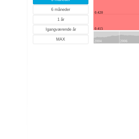
INR (Indiske rupee)
IDR (Indonesiske rupiah)
0.420
ISK (Islandske kroner)
ILS (Israelske shekel)
0.415
CNY (Kinesiske Yuan renminbi)
May
HRK (kroatiske-kuna)
2004
2006
MYR (Malaysiske ringgit)
MXN (Mexicanske peso)
NZD (New Zealandske dollar)
PLN (Polske zloty)
RON (Rumænske lei)
RUB (Russiske rubel)
SGD (Singapore dollar)
ZAR (Sydafrikanske rand)
THB (Thailandske baht)
CZK (Tjekkiske koruna)
TRY (Tyrkiske lira)
HUF (Ungarske forint)