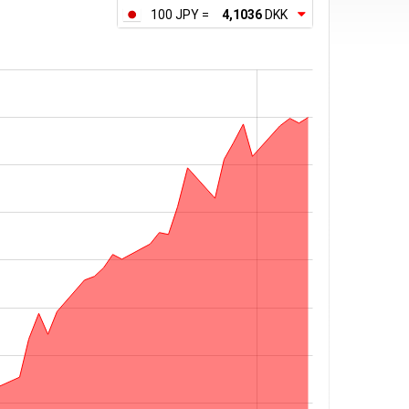
100 JPY =
4,1036
DKK