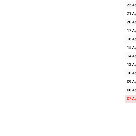
22 A
21 A
20 A
17 A
16 A
15 A
14 A
13 A
10 A
09 A
08 A
07 A