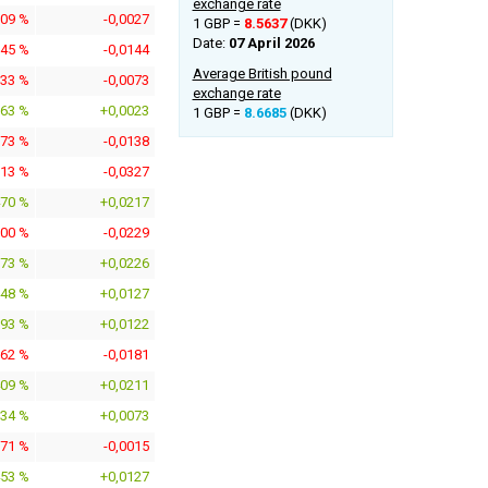
exchange rate
309 %
-0,0027
1 GBP =
8.5637
(DKK)
Date:
07 April 2026
645 %
-0,0144
Average British pound
833 %
-0,0073
exchange rate
263 %
+0,0023
1 GBP =
8.6685
(DKK)
573 %
-0,0138
713 %
-0,0327
470 %
+0,0217
600 %
-0,0229
573 %
+0,0226
448 %
+0,0127
393 %
+0,0122
062 %
-0,0181
409 %
+0,0211
834 %
+0,0073
171 %
-0,0015
453 %
+0,0127