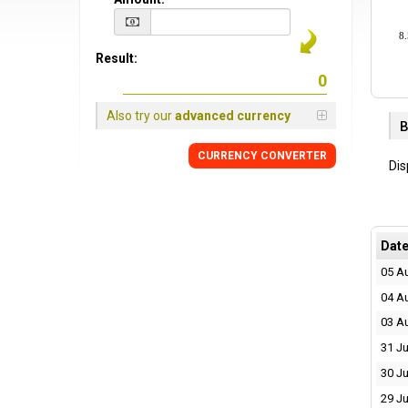
8.
Result:
Also try our
advanced currency
B
CURRENCY CONVERTER
Dis
Dat
05 A
04 A
03 A
31 Ju
30 Ju
29 Ju