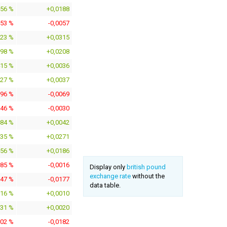
156 %
+0,0188
653 %
-0,0057
623 %
+0,0315
398 %
+0,0208
415 %
+0,0036
427 %
+0,0037
796 %
-0,0069
346 %
-0,0030
484 %
+0,0042
135 %
+0,0271
156 %
+0,0186
185 %
-0,0016
Display only
british pound
exchange rate
without the
047 %
-0,0177
data table.
116 %
+0,0010
231 %
+0,0020
102 %
-0,0182