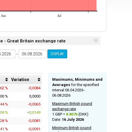
Jun
Jul
ne - Great Britain exchange rate
-
DISPLAY
Variation
Maximums, Minimums and
Averages
for the specified
962 %
-0,0084
interval 06.04.2026 -
06.08.2026
000 %
0,0000
Maximum British pound
744 %
-0,0065
exchange rate
709 %
+0,0149
1 GBP =
8.8076
(DKK)
Date:
16 July 2026
928 %
-0,0081
Minimum British pound
041 %
-0,0091