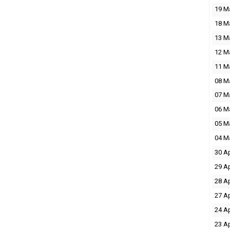
19 M
18 M
13 M
12 M
11 M
08 M
07 M
06 M
05 M
04 M
30 A
29 A
28 A
27 A
24 A
23 A