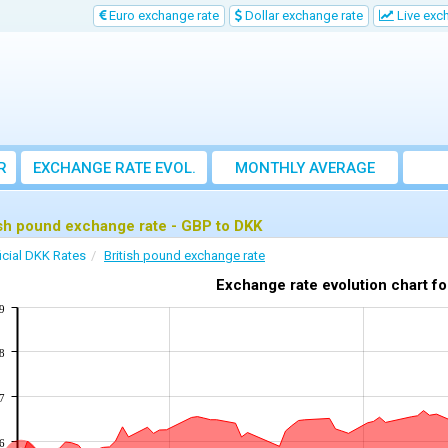
Euro exchange rate
Dollar exchange rate
Live exc
R
EXCHANGE RATE EVOL.
MONTHLY AVERAGE
EXCHANGE RATE
ish pound exchange rate - GBP to DKK
icial DKK Rates
British pound exchange rate
Exchange rate evolution chart f
9
8
7
6