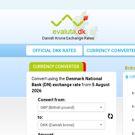
Danish Krone Exchange Rates
OFFICIAL DKK RATES
CURRENCY CONVERTE
CURRENCY CONVERTER
Brit
Off
Convert using the
Denmark National
Bank (DN) exchange rate
from
5 August
2026
:
8.
Convert from:
8.
GBP (British pound)
to:
8.
DKK (Danish krone)
8.
Amount: