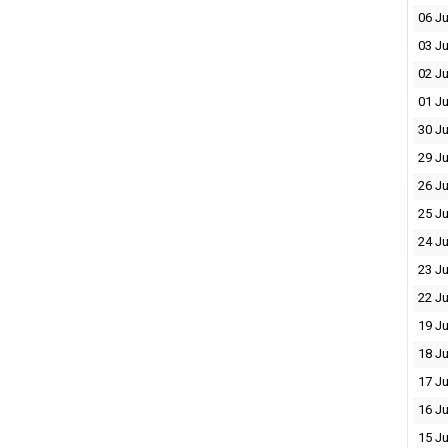
06 Ju
03 Ju
02 Ju
01 Ju
30 J
29 J
26 J
25 J
24 J
23 J
22 J
19 J
18 J
17 J
16 J
15 J