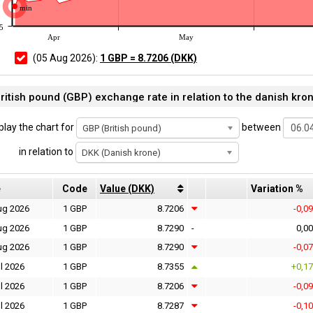
min
5
Apr
May
(05 Aug 2026):
1 GBP = 8.7206 (DKK)
ritish pound (GBP) exchange rate in relation to the danish kro
play the chart for
between
GBP (British pound)
in relation to
DKK (Danish krone)
e
Code
Value (DKK)
Variation %
ug 2026
1 GBP
8.7206
-0,0
ug 2026
1 GBP
8.7290
-
0,0
ug 2026
1 GBP
8.7290
-0,0
l 2026
1 GBP
8.7355
+0,1
l 2026
1 GBP
8.7206
-0,0
l 2026
1 GBP
8.7287
-0,1