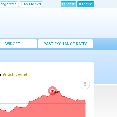
hange rates
IBAN Checker
Dansk
English
WIDGET
PAST EXCHANGE RATES
or
British pound
max