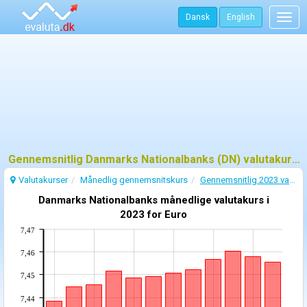
Dansk
English
Togg
navig
Gennemsnitlig Danmarks Nationalbanks (DN) valutakurs - 2023
Valutakurser
Månedlig gennemsnitskurs
Gennemsnitlig 2023 valutakurs
Danmarks Nationalbanks månedlige valutakurs i
2023 for Euro
7,47
7,46
7,45
7,44