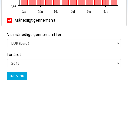
7,44
Jan
Mar
Maj
Jul
Sep
Nov
Månedligt gennemsnit
Vis månedlige gennemsnit for
for året
INDSEND