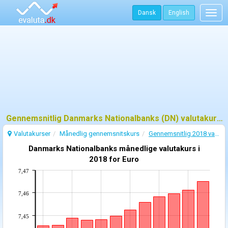
Dansk
English
Togg
navig
Gennemsnitlig Danmarks Nationalbanks (DN) valutakurs - 2018
Valutakurser
Månedlig gennemsnitskurs
Gennemsnitlig 2018 valutakurs
Danmarks Nationalbanks månedlige valutakurs i
2018 for Euro
7,47
7,46
7,45