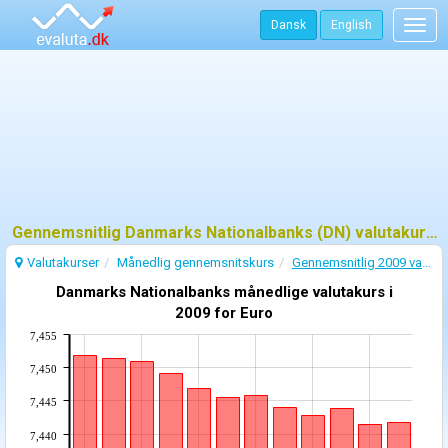
Dansk
English
Togg
navig
Gennemsnitlig Danmarks Nationalbanks (DN) valutakurs - 2009
Valutakurser
Månedlig gennemsnitskurs
Gennemsnitlig 2009 valutakurs
Danmarks Nationalbanks månedlige valutakurs i
2009 for Euro
7,455
7,450
7,445
7,440