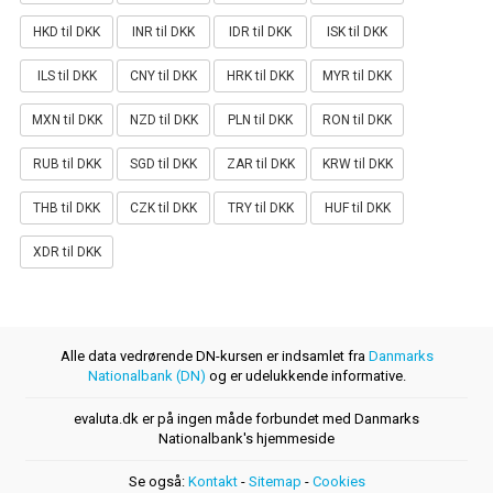
HKD til DKK
INR til DKK
IDR til DKK
ISK til DKK
ILS til DKK
CNY til DKK
HRK til DKK
MYR til DKK
MXN til DKK
NZD til DKK
PLN til DKK
RON til DKK
RUB til DKK
SGD til DKK
ZAR til DKK
KRW til DKK
THB til DKK
CZK til DKK
TRY til DKK
HUF til DKK
XDR til DKK
Alle data vedrørende DN-kursen er indsamlet fra
Danmarks
Nationalbank (DN)
og er udelukkende informative.
evaluta.dk er på ingen måde forbundet med Danmarks
Nationalbank's hjemmeside
Se også:
Kontakt
-
Sitemap
-
Cookies