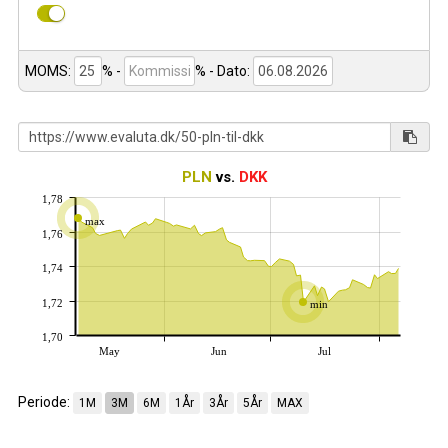
MOMS:
% -
%
- Dato:
PLN
vs.
DKK
1,78
max
1,76
1,74
1,72
min
1,70
May
Jun
Jul
Periode:
1M
3M
6M
1År
3År
5År
MAX