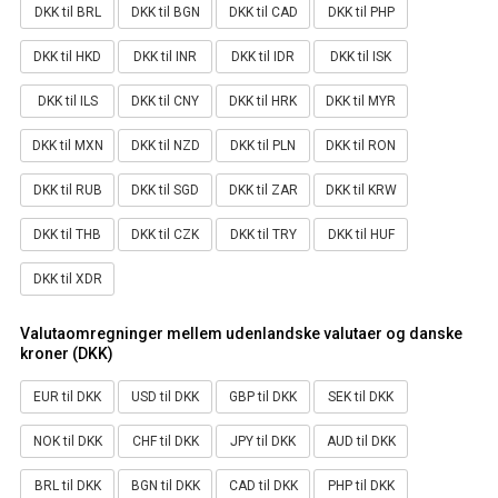
DKK til BRL
DKK til BGN
DKK til CAD
DKK til PHP
DKK til HKD
DKK til INR
DKK til IDR
DKK til ISK
DKK til ILS
DKK til CNY
DKK til HRK
DKK til MYR
DKK til MXN
DKK til NZD
DKK til PLN
DKK til RON
DKK til RUB
DKK til SGD
DKK til ZAR
DKK til KRW
DKK til THB
DKK til CZK
DKK til TRY
DKK til HUF
DKK til XDR
Valutaomregninger mellem udenlandske valutaer og danske
kroner (DKK)
EUR til DKK
USD til DKK
GBP til DKK
SEK til DKK
NOK til DKK
CHF til DKK
JPY til DKK
AUD til DKK
BRL til DKK
BGN til DKK
CAD til DKK
PHP til DKK