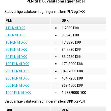
PLN til DKK valutaomregner tabel
Sædvanlige valutaomregninger mellem
PLN
og
DKK
PLN
DKK
1 PLN til DKK
=
1,7389 DKK
5 PLN til DKK
=
8,6945 DKK
10 PLN til DKK
=
17,3890 DKK
20 PLN til DKK
=
34,7780 DKK
50 PLN til DKK
=
86,9450 DKK
100 PLN til DKK
=
173,8900 DKK
200 PLN til DKK
=
347,7800 DKK
250 PLN til DKK
=
434,7250 DKK
500 PLN til DKK
=
869,4500 DKK
1000 PLN til DKK
=
1.738,9000 DKK
Sædvanlige valutaomregninger mellem
DKK
og
PLN
DKK
PLN