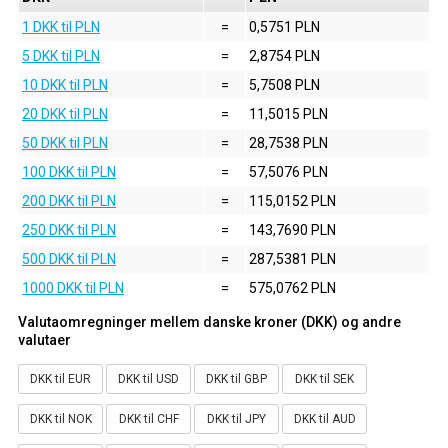
1 DKK til PLN
=
0,5751 PLN
5 DKK til PLN
=
2,8754 PLN
10 DKK til PLN
=
5,7508 PLN
20 DKK til PLN
=
11,5015 PLN
50 DKK til PLN
=
28,7538 PLN
100 DKK til PLN
=
57,5076 PLN
200 DKK til PLN
=
115,0152 PLN
250 DKK til PLN
=
143,7690 PLN
500 DKK til PLN
=
287,5381 PLN
1000 DKK til PLN
=
575,0762 PLN
Valutaomregninger mellem danske kroner (DKK) og andre
valutaer
DKK til EUR
DKK til USD
DKK til GBP
DKK til SEK
DKK til NOK
DKK til CHF
DKK til JPY
DKK til AUD