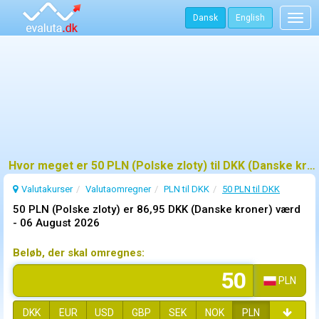
Dansk
English
Togg
navig
Hvor meget er 50 PLN (Polske zloty) til DKK (Danske kroner)?
Valutakurser
Valutaomregner
PLN til DKK
50 PLN til DKK
50 PLN (Polske zloty) er 86,95 DKK (Danske kroner) værd
-
06 August 2026
Beløb, der skal omregnes:
PLN
DKK
EUR
USD
GBP
SEK
NOK
PLN